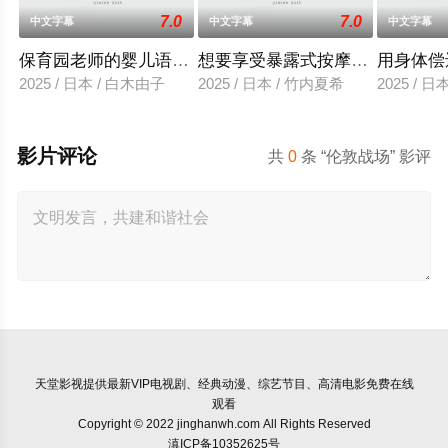
7.0
7.0
中文字幕
中文字幕
中文字幕
保育园老师的婴儿语让人超兴奋
想要享受暴露式按摩的已婚女子
用身体偿
2025 / 日本 / 白木由子
2025 / 日本 / 竹内夏希
2025 / 
影片评论
共
0
条 “伦敦战场” 影评
天堂影视
提供最新VIP电视剧、经典动漫、综艺节目、高清电影免费在线
观看
Copyright © 2022 jinghanwh.com All Rights Reserved
滇ICP备10352625号