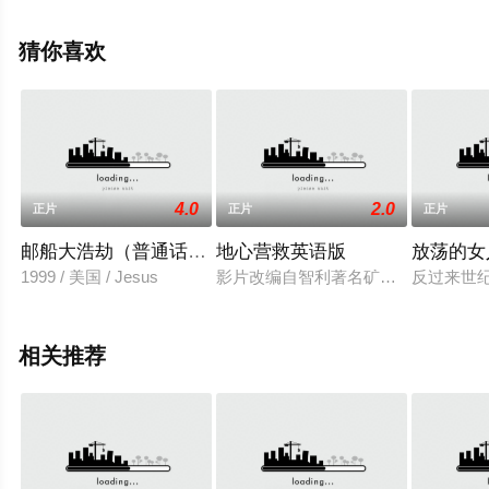
版电影就上天堂电影网，更多相关信息可移步至豆瓣电
影、电视猫或剧情网等平台了解。
猜你喜欢
。
4.0
2.0
正片
正片
正片
邮船大浩劫（普通话版）
地心营救英语版
放荡的女
1999 / 美国 / Jesus
影片改编自智利著名矿难事件，讲述
反过来世
相关推荐