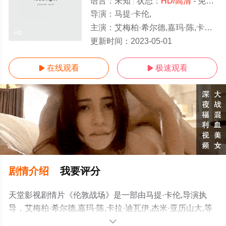
语言：
未知
状态：
HD/高清
- 免费在线观看
导演：
马提·卡伦,
主演：
艾梅柏·希尔德,嘉玛·陈,卡拉·迪瓦伊,杰米·亚历山大,
HD
更新时间：
2023-05-01
在线观看
极速观看


剧情介绍
我要评分
天堂影视剧情片《伦敦战场》是一部由马提·卡伦,导演执
导，艾梅柏·希尔德,嘉玛·陈,卡拉·迪瓦伊,杰米·亚历山大,等
演员精彩演绎的美国电影，手机免费观看高清无删减完整
