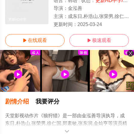
语言：
韩语
状态：
更新HD中字/高清
导演：
金泓善
主演：
成东日,朴浩山,张荣男,徐仁国,郑素敏,张东润,金灿亨
更新HD中字
更新时间：
2025-03-24
在线观看
极速观看


剧情介绍
我要评分
天堂影视动作片《狼狩猎》是一部由金泓善导演执导，成
东日,朴浩山,张荣男,徐仁国,郑素敏,张东润,金灿亨等演员精
彩演绎的韩国电影，手机免费观看高清无删减完整版电影
