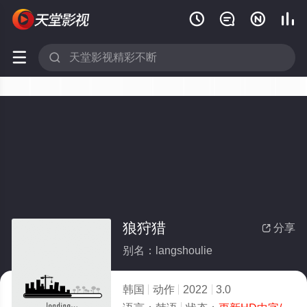






狼狩猎
分享

别名：langshoulie
韩国
动作
2022
3.0