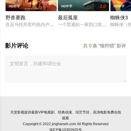
6.0
3.0
HD中字
HD中字
HD中字
野兽赛跑
最后孤屋
蜘蛛侠3
在反乌托邦里约热内卢废墟中，城市被阶级斗争撕裂，人们沉迷
一个普通的一家四口突遭诡异变故，被
蜘蛛侠（托
影片评论
共
0
条 “狼狩猎” 影评
天堂影视
提供最新VIP电视剧、经典动漫、综艺节目、高清电影免费在线
观看
Copyright © 2022 jinghanwh.com All Rights Reserved
滇ICP备10352625号