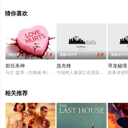
就上天堂电影网，更多相关信息可移步至豆瓣电影、电视
猫或剧情网等平台了解。
猜你喜欢
。
2.0
2.0
HD中字
更新HD中字
更新HD中
前任杀神
急先锋
寻龙秘境
马文·盖博（关继威 饰）是一名在密尔沃基州郊区工作的房地产经
中国商人秦国立在英国惨遭雇佣兵组织“
故事讲述
相关推荐