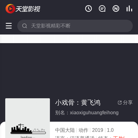






小戏骨：黄飞鸿
分享

别名：xiaoxiguhuangfeihong
中国大陆
动作
2019
1.0