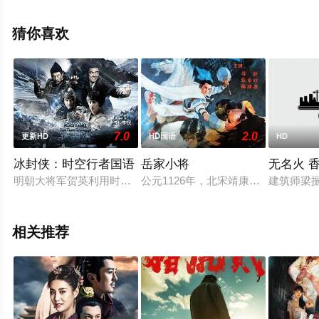
演绎的中国大陆电影，手机免费观看高清无删减完整版电
影就上天堂电影网，更多相关信息可移步至豆瓣电影、电
猜你喜欢
视猫或剧情网等平台了解。
。
7.0
2.0
更新HD
HD国语
HD
冰封侠：时空行者国语
岳家小将
无名火 
明朝大将军贺英利用时空金球终于重返明朝，与锦衣卫兄弟萨獒获
公元1126年，北宋靖康元年。漠北
建筑师梁
相关推荐