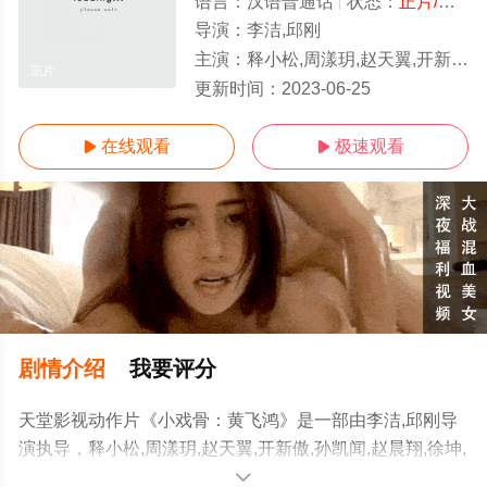
语言：
汉语普通话
状态：
正片/高清
导演：
李洁,邱刚
主演：
释小松,周漾玥,赵天翼,开新傲,孙凯闻,赵晨翔,徐坤,崔傲菲儿,丁志轩,余亚颖,马英智,陈浩南,刘鸿旭
正片
更新时间：
2023-06-25
在线观看
极速观看


剧情介绍
我要评分
天堂影视动作片《小戏骨：黄飞鸿》是一部由李洁,邱刚导
演执导，释小松,周漾玥,赵天翼,开新傲,孙凯闻,赵晨翔,徐坤,
崔傲菲儿,丁志轩,余亚颖,马英智,陈浩南,刘鸿旭等演员精彩
