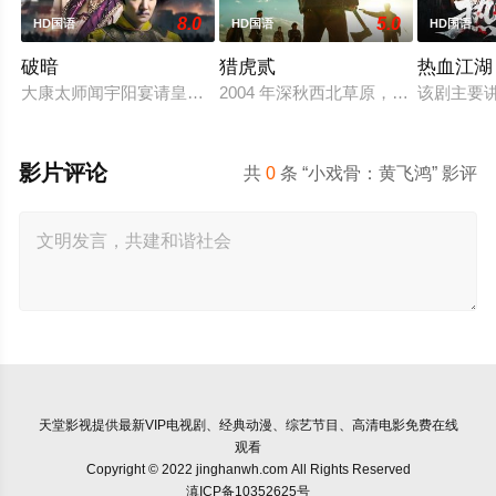
8.0
5.0
HD国语
HD国语
HD国语
破暗
猎虎贰
热血江湖
大康太师闻宇阳宴请皇上义子神策府神威将军冷啸天，席间告知
2004 年深秋西北草原，假交警截
该剧主要
影片评论
共
0
条 “小戏骨：黄飞鸿” 影评
天堂影视
提供最新VIP电视剧、经典动漫、综艺节目、高清电影免费在线
观看
Copyright © 2022 jinghanwh.com All Rights Reserved
滇ICP备10352625号