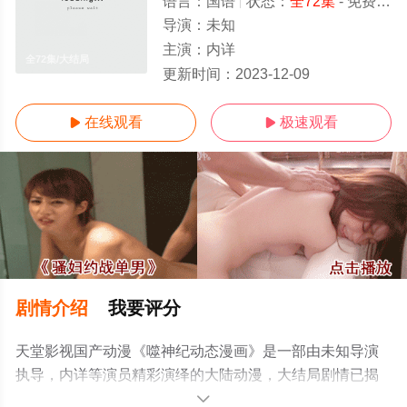
语言：
国语
状态：
全72集
- 免费在线观看
导演：
未知
主演：
内详
全72集/大结局
更新时间：
2023-12-09
在线观看
极速观看


剧情介绍
我要评分
天堂影视国产动漫《噬神纪动态漫画》是一部由未知导演
执导，内详等演员精彩演绎的大陆动漫，大结局剧情已揭
晓（全72集），手机免费观看高清无删减完整版动漫全集
