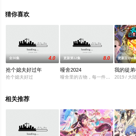
就上天堂电影网，更多相关信息可移步至豆瓣动漫、电视
猫或剧情网等平台了解。
猜你喜欢
。
4.0
8.0
全30集
更新第12集
更新至156
抢个媳夫好过年
哑舍2024
我的徒弟
抢个媳夫好过
哑舍里的古物，每一件都有着自己的
2019 / 
相关推荐