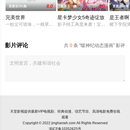
8.0
3.0
更新至281集
更新至11集
更新至04集
完美世界
星卡梦少女5奇迹绽放
是王者啊
一粒尘可填海，一根草斩尽日月星辰，弹指间天翻地覆。群雄并
影子特工再度来袭！宝石族精灵竟然
稷下学院突
影片评论
共
0
条 “噬神纪动态漫画” 影评
天堂影视
提供最新VIP电视剧、经典动漫、综艺节目、高清电影免费在线
观看
Copyright © 2022 jinghanwh.com All Rights Reserved
滇ICP备10352625号