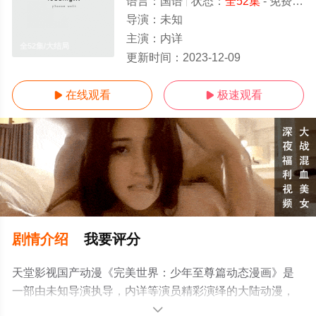
语言：
国语
状态：
全52集
- 免费在线观看
导演：
未知
主演：
内详
全52集/大结局
更新时间：
2023-12-09
在线观看
极速观看


剧情介绍
我要评分
天堂影视国产动漫《完美世界：少年至尊篇动态漫画》是
一部由未知导演执导，内详等演员精彩演绎的大陆动漫，
大结局剧情已揭晓（全52集），手机免费观看高清无删减
