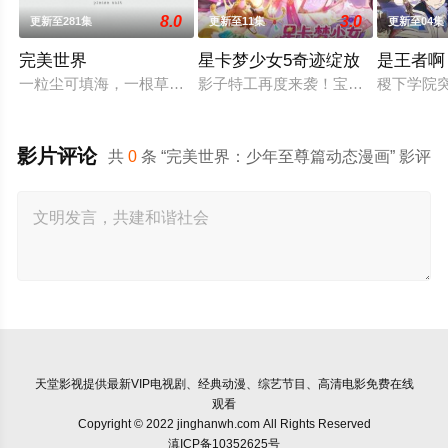
8.0
3.0
更新至281集
更新至11集
更新至04集
完美世界
星卡梦少女5奇迹绽放
是王者啊
一粒尘可填海，一根草斩尽日月星辰，弹指间天翻地覆。群雄并
影子特工再度来袭！宝石族精灵竟然
稷下学院突
影片评论
共
0
条 “完美世界：少年至尊篇动态漫画” 影评
天堂影视
提供最新VIP电视剧、经典动漫、综艺节目、高清电影免费在线
观看
Copyright © 2022 jinghanwh.com All Rights Reserved
滇ICP备10352625号