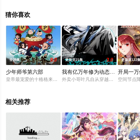
完整版动漫全集就上天堂电影网，更多相关信息可移步至
豆瓣动漫、电视猫或剧情网等平台了解。
猜你喜欢
。
9.0
3.0
全26集
更新至21集
更新至122
少年师爷第六部
我有亿万年修为动态漫画
开局一万
皇帝最宠爱的十格格来到绍兴城。骄纵任性的十格格在城里闹了
外卖小哥叶凡自从穿越后本着苟命的
空间节点
相关推荐