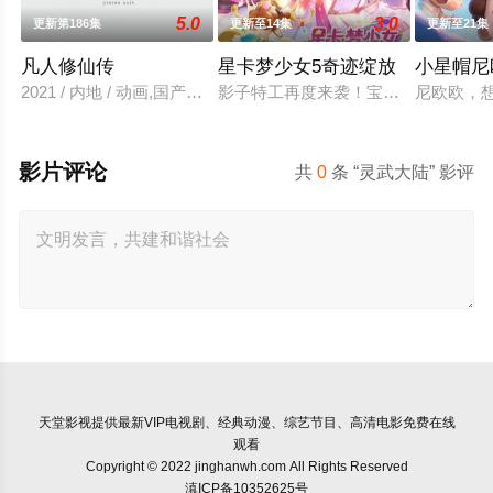
5.0
3.0
更新第186集
更新至14集
更新至21集
凡人修仙传
星卡梦少女5奇迹绽放
小星帽尼
2021 / 内地 / 动画,国产动漫
影子特工再度来袭！宝石族精灵竟然
尼欧欧，
影片评论
共
0
条 “灵武大陆” 影评
天堂影视
提供最新VIP电视剧、经典动漫、综艺节目、高清电影免费在线
观看
Copyright © 2022 jinghanwh.com All Rights Reserved
滇ICP备10352625号