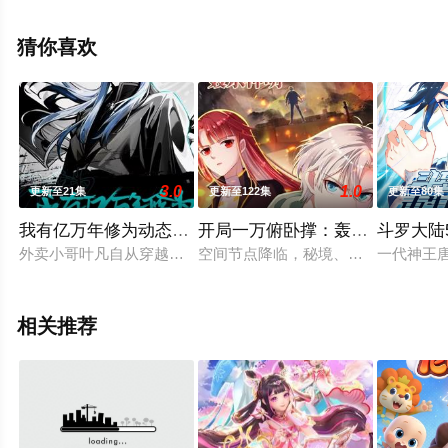
步至豆瓣动漫、电视猫或剧情网等平台了解。
猜你喜欢
。
3.0
1.0
更新至21集
更新至122集
更新至80集
我有亿万年修为动态漫画
开局一万俯卧撑：轰杀神明动态
斗罗大陆
外卖小哥叶凡自从穿越后本着苟命的宗旨在天武城深居简出，直
空间节点降临，秘境、深渊各种副本
一代神王
相关推荐