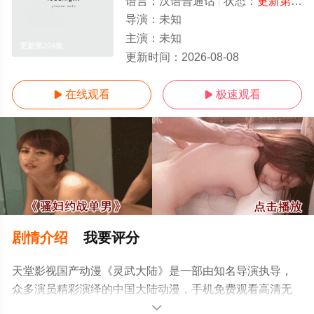
语言：
汉语普通话
状态：
更新第204集
导演：
未知
主演：
未知
更新第204集
更新时间：
2026-08-08
在线观看
极速观看


剧情介绍
我要评分
天堂影视国产动漫《灵武大陆》是一部由知名导演执导，
众多演员精彩演绎的中国大陆动漫，手机免费观看高清无
删减完整版动漫全集就上天堂电影网，更多相关信息可移
