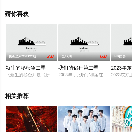
移步至豆瓣综艺、电视猫或剧情网等平台了解。
猜你喜欢
。
2.0
6.0
更新至20201122期
全12期
HD国语
新生的秘密第二季
我们的侣行第二季
2023
《新生的秘密》是《新生日记 第二季》的会员衍生节目，完整
2008年，张昕宇和梁红，一对普通
2023东
相关推荐