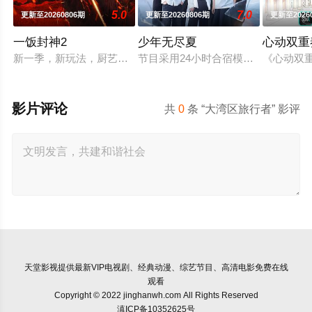
5.0
7.0
更新至20260806期
更新至20260806期
更新至2026
一饭封神2
少年无尽夏
心动双重
新一季，新玩法，厨艺展示全新升级！厨神级的美味将持续上演
节目采用24小时合宿模式，打造内
《心动双
影片评论
共
0
条 “大湾区旅行者” 影评
天堂影视
提供最新VIP电视剧、经典动漫、综艺节目、高清电影免费在线
观看
Copyright © 2022 jinghanwh.com All Rights Reserved
滇ICP备10352625号