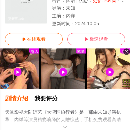
语言：
国语
状态：
更新至04集
- 免费在线观看
导演：
未知
主演：
内详
更新至04集
更新时间：
2024-10-05
在线观看
极速观看


剧情介绍
我要评分
天堂影视大陆综艺《大湾区旅行者》是一部由未知导演执
导，内详等演员精彩演绎的大陆综艺，手机免费观看高清
无删减完整版综艺节目就上天堂电影网，更多相关信息可
