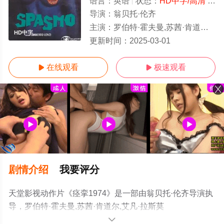
语言：
英语
状态：
HD中字/高清
- 免费在线观看
导演：
翁贝托·伦齐
主演：
罗伯特·霍夫曼,苏茜·肯道尔,艾凡·拉斯莫夫,Adolfo,Lastretti,Monica,Monet
HD中字
更新时间：
2025-03-01
在线观看
极速观看


剧情介绍
我要评分
天堂影视动作片《痉挛1974》是一部由翁贝托·伦齐导演执
导，罗伯特·霍夫曼,苏茜·肯道尔,艾凡·拉斯莫
夫,Adolfo,Lastretti,Monica,Monet等演员精彩演绎的其它电
