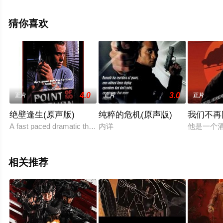
影，手机免费观看高清无删减完整版电影就上天堂电影
网，更多相关信息可移步至豆瓣电影、电视猫或剧情网等
猜你喜欢
平台了解。
。
4.0
3.0
正片
正片
正片
绝壁逢生(原声版)
纯粹的危机(原声版)
我们不再
A fast paced dramatic thriller set in locations throughout Vict
内详
他是一个
相关推荐