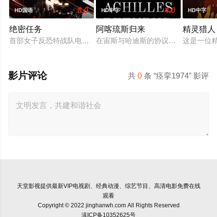
8.0
4.0
HD国语
HD中字
HD中字
绝密任务
阿喀琉斯归来
精灵猎人
首部女子反恐特战队电影，面对恐怖主义恶势力，“最飒女子反恐
在宙斯与哈迪斯的协议下，年迈的阿
这是一位
影片评论
共
0
条 “痉挛1974” 影评
天堂影视
提供最新VIP电视剧、经典动漫、综艺节目、高清电影免费在线
观看
Copyright © 2022 jinghanwh.com All Rights Reserved
滇ICP备10352625号