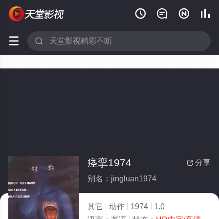






痉挛1974
分享

别名：jingluan1974
其它
动作
1974
1.0