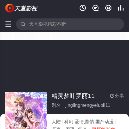






精灵梦叶罗丽11
分享

别名：jinglingmengyeluoli11
大陆
科幻,爱情,剧情,国产动漫
2025