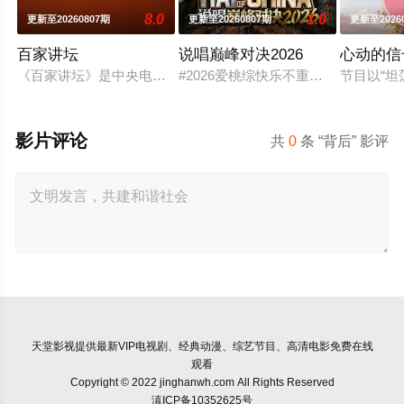
8.0
1.0
更新至20260807期
更新至20260807期
更新至2026
百家讲坛
说唱巅峰对决2026
心动的信
《百家讲坛》是中央电视台科教频道（CCTV-10）2001年7
#2026爱桃综快乐不重样# #说唱
节目以“
影片评论
共
0
条 “背后” 影评
天堂影视
提供最新VIP电视剧、经典动漫、综艺节目、高清电影免费在线
观看
Copyright © 2022 jinghanwh.com All Rights Reserved
滇ICP备10352625号