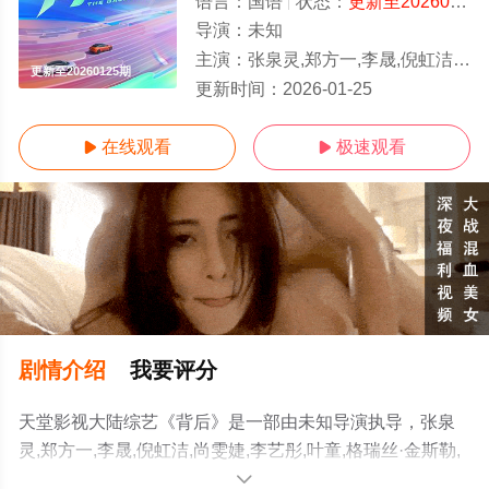
语言：
国语
状态：
更新至20260125期
导演：
未知
主演：
张泉灵,郑方一,李晟,倪虹洁,尚雯婕,李艺彤,叶童,格瑞丝·金斯勒,白举纲
更新至20260125期
更新时间：
2026-01-25
在线观看
极速观看


剧情介绍
我要评分
天堂影视大陆综艺《背后》是一部由未知导演执导，张泉
灵,郑方一,李晟,倪虹洁,尚雯婕,李艺彤,叶童,格瑞丝·金斯勒,
白举纲等演员精彩演绎的大陆综艺，手机免费观看高清无
