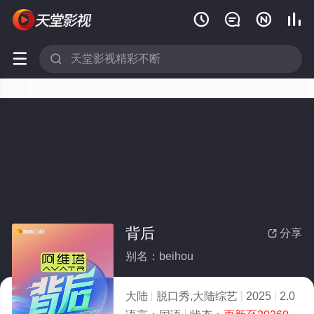






背后
分享

别名：beihou
大陆
脱口秀,大陆综艺
2025
2.0