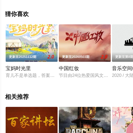
删减完整版综艺节目就上天堂电影网，更多相关信息可移
步至豆瓣综艺、电视猫或剧情网等平台了解。
猜你喜欢
。
2.0
2.0
更新至20251112期
更新至20260503期
更新至第8
宝妈时光里
中国红妆
音乐空间站
育儿不是单选题，答案藏在时光里。作为一档亲子育儿观察真人秀
节目由24位热爱国风文化、拥有时
2020 / 
相关推荐