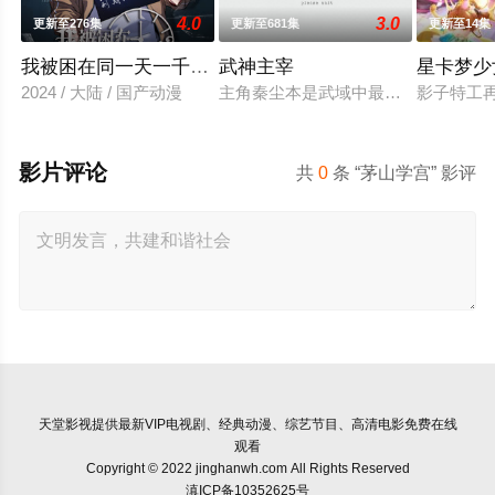
4.0
3.0
更新至276集
更新至681集
更新至14集
我被困在同一天一千年动态漫画
武神主宰
星卡梦少
2024 / 大陆 / 国产动漫
主角秦尘本是武域中最顶尖的天才强
影子特工
影片评论
共
0
条 “茅山学宫” 影评
天堂影视
提供最新VIP电视剧、经典动漫、综艺节目、高清电影免费在线
观看
Copyright © 2022 jinghanwh.com All Rights Reserved
滇ICP备10352625号