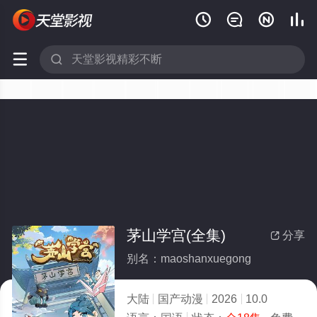






茅山学宫(全集)
分享

别名：maoshanxuegong
大陆
国产动漫
2026
10.0