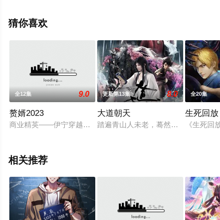
剧情已揭晓（全18集），手机免费观看高清无删减完整版
动漫全集就上天堂电影网，更多相关信息可移步至豆瓣动
猜你喜欢
漫、电视猫或剧情网等平台了解。
。
9.0
8.0
全12集
更新第13集
全20集
赘婿2023
大道朝天
生死回放
商业精英——伊宁穿越到架空历史的武朝，成为了身份低贱的赘
踏遍青山人未老，蓦然回首，那剑才
《生死回
相关推荐