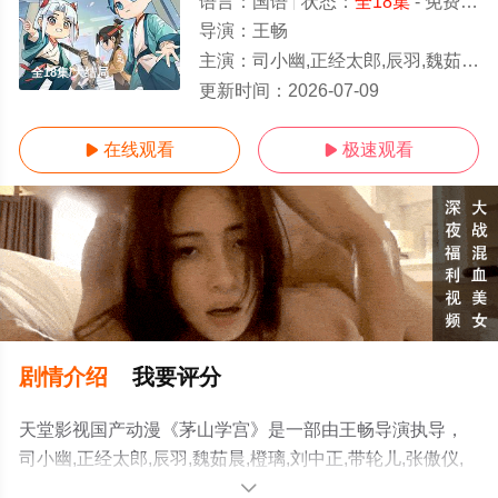
语言：
国语
状态：
全18集
- 免费在线观看
导演：
王畅
主演：
司小幽,正经太郎,辰羽,魏茹晨,橙璃,刘中正,带轮儿,张傲仪,夏崝,冒冒,酥小盼,夜叉
全18集/大结局
更新时间：
2026-07-09
在线观看
极速观看


剧情介绍
我要评分
天堂影视国产动漫《茅山学宫》是一部由王畅导演执导，
司小幽,正经太郎,辰羽,魏茹晨,橙璃,刘中正,带轮儿,张傲仪,
夏崝,冒冒,酥小盼,夜叉等演员精彩演绎的大陆动漫，大结局
