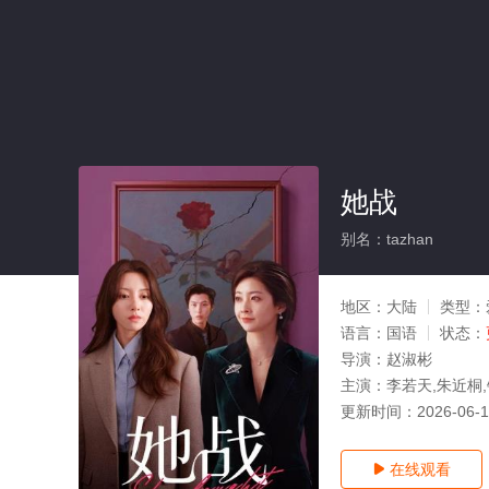
她战
别名：tazhan
地区：
大陆
类型：
语言：
国语
状态：
导演：
赵淑彬
主演：
李若天,朱近桐
更新时间：
2026-06-
在线观看
