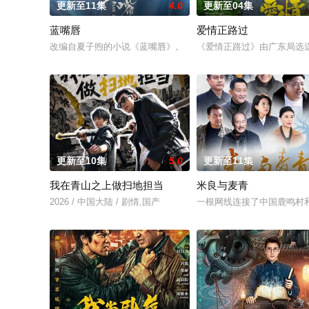
更新至11集
4.0
更新至04集
蓝嘴唇
爱情正路过
改编自夏子煦的小说《蓝嘴唇》。
《爱情正路过》由广东局选送
更新至10集
5.0
更新至11集
我在青山之上做扫地担当
米良与麦青
2026 / 中国大陆 / 剧情,国产
一根网线连接了中国鹿鸣村