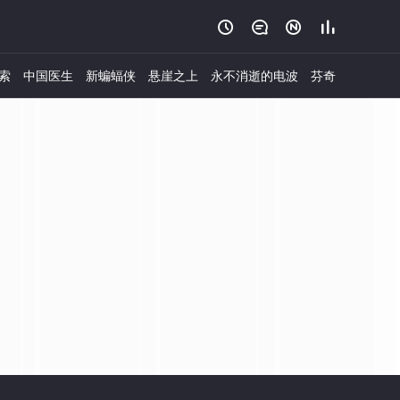




索
中国医生
新蝙蝠侠
悬崖之上
永不消逝的电波
芬奇