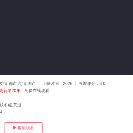
爱情,都市,剧情,国产
上映时间：
2026
豆瓣评分：
6.0
更新第20集
- 免费在线观看
,钱冬旎,黄逍
14
极速观看
