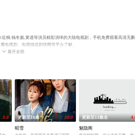
朱近桐,钱冬旎,黄逍等演员精彩演绎的大陆电视剧，手机免费观看高清无
豆瓣电视剧、电视猫或剧情网等平台了解。
展开全部

2.0
更新至16集
10.0
更新至13集全
4.
昭雪
魅隐阁