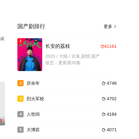
国产剧排行
更多

删减
1
长安的荔枝
41161

2025 / 大陆 / 古装,剧情,国产
状态：更新第35集
庆余年
4748
2

烈火军校
4702
3

人世间
4184
4

0
大博弈
4071
5
