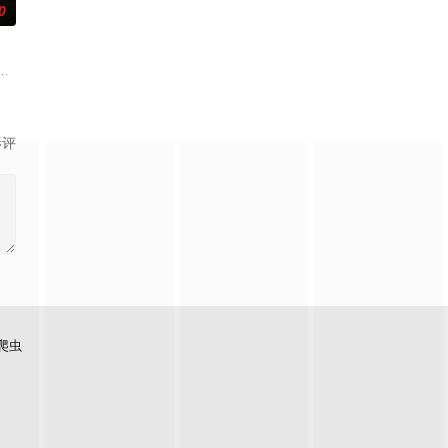
0
与女探长穆英搭档，侦破阎王娶
。太子夏无双和好兄弟张小峰奉皇命携天子剑赴云州剿魔，初见独孤晴即中
——用一场精心策划的“夏令营”完成复仇的受害者；临终前与遗憾和解的“无用
影评
爬虫