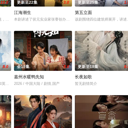
10.0
更新至22集
3.0
更新至25集
1.
江海潮生
第五立面
，岭南文化传媒（广东）有限公司出品，10分钟*12集，取景地为云南昆明
本剧讲述了状元实业家张謇创办大生企业，实业报国的故事。甲午战
该剧围绕四位建筑师展开，讲述
8.0
全19集
5.0
更新至18集
8.
嘉州水暖鸭先知
长夜如歌
和英国牛津，麦香通过视频向米良宣告：婚不结了。鹿鸣村开了锅，村民大骂麦
2026 / 中国大陆 / 剧情,国产
暂无剧情简介