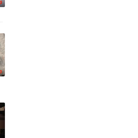
0
滇池、海埂大坝等，讲述了两个性
争后，国家蒙羞，张謇虽高中状元，却渴望寻求强国之路。他毅然弃政从商
了他们在中意合作项目中面对专业挑战与境外竞争，通过创新实践实现本土设
0
香是叛徒。麦香是婚前体检查出不孕