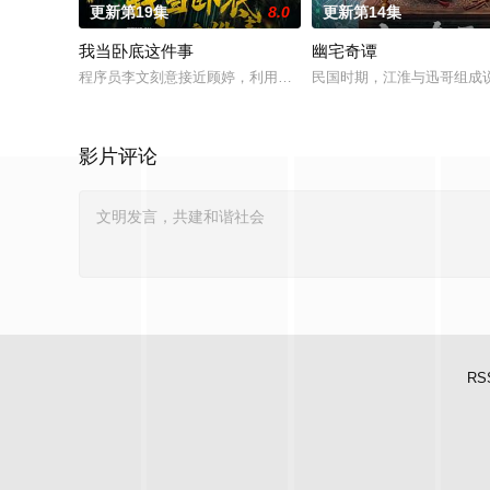
更新第19集
8.0
更新第14集
我当卧底这件事
幽宅奇谭
程序员李文刻意接近顾婷，利用顾炎女儿奴的属性，请求老炮儿
民国时期，江淮与迅哥组成说
影片评论
RS