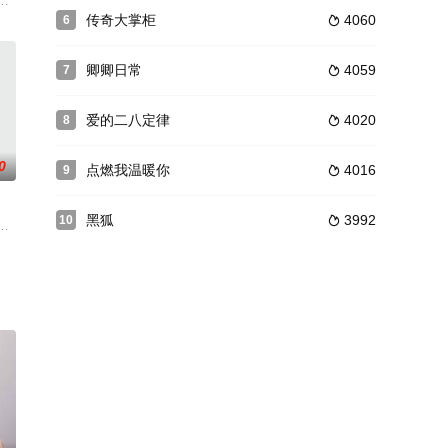
终刻苦学习，憧憬未来。为此，苏琳
的妹妹并查清真相，她女扮男装，闯入京城。因缘际会下，她与被卷入案中
宋组织魅隐阁，隐于江湖，伺机而动，魅隐阁阁主隐娘意外得知望月城主暮云
传奇大掌柜
4060
6

卿卿日常
4059
7

爱的二八定律
4020
8

0
点燃我温暖你
4016
9

黑狐
3992
10

拯救自己笔下万年恶毒女配后才可
后的又一部都市时尚情感作品，这次的他不仅是带着女儿“再婚”，而且
为生计被迫卖掉小女儿小雪，偶遇落魄的德国军火商人韩奈根，他成功地帮助