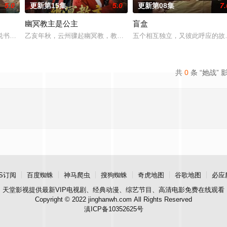
5.0
更新第15集
5.0
更新第08集
7.
幽冥教主是公主
盲盒
顾炎带自己用程序员身份卧底电诈集团以求查出未婚妻离奇死亡的真相。两人联
书班子，偶遇“白天人住屋，晚上鬼占房”的阴阳宅，江淮被掳走配“阴婚”。他
乙亥年秋，云州骤起幽冥教，教主独孤晴专杀薄情负心德行有亏之辈
五个相互独立，又彼此呼应的故事
共
0
条 “她战” 
S订阅
百度蜘蛛
神马爬虫
搜狗蜘蛛
奇虎地图
谷歌地图
必应
天堂影视
提供最新VIP电视剧、经典动漫、综艺节目、高清电影免费在线观看
Copyright © 2022 jinghanwh.com All Rights Reserved
滇ICP备10352625号