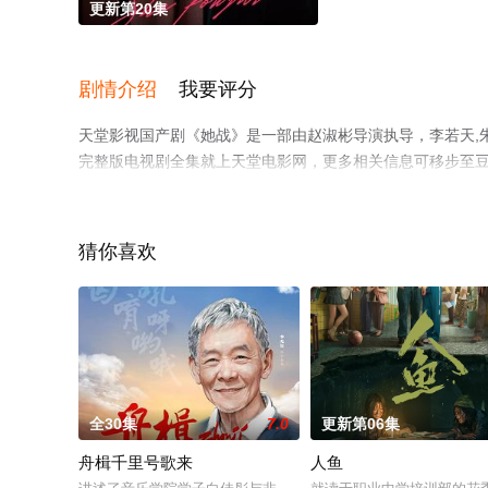
更新第20集
剧情介绍
我要评分
天堂影视国产剧《她战》是一部由赵淑彬导演执导，李若天,
完整版电视剧全集就上天堂电影网，更多相关信息可移步至
猜你喜欢
。
全30集
7.0
更新第06集
舟楫千里号歌来
人鱼