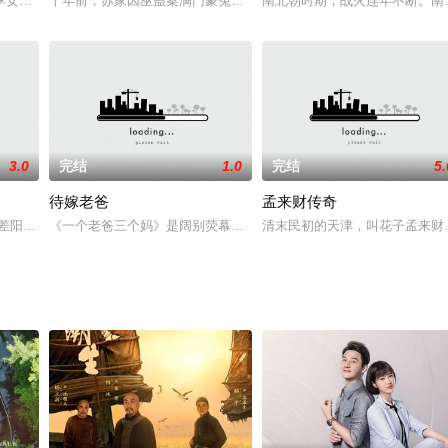
缘的青春励志故事，展现了两代人携手传承非遗的温情与坚守，传递出运河文
季女生苏琳（黄杨钿甜 饰），虽自小被父母忽视，在艰苦环境中长大，但她始
十年前，苏家因巫蛊案满门蒙冤，长女苏昭雪侥幸逃生。为寻找失散
南北朝时期，战火连年不断。南
3.0
完结
1.0
完结
5.
待嫁老爸
孟来财传奇
店主叫唐嘹天，爱聊天爱吹水，已步入花甲之年，做的一手传统好糖水。因为
阴差阳错穿越到了自己笔下的漫画《水晶之恋》中，被漫画世界的NPC告知必须
《一个老爸三个妈》是阔别荧幕已久的王志文继《大丈夫》成功回归之
清末民初的天津，叫花子孟来财