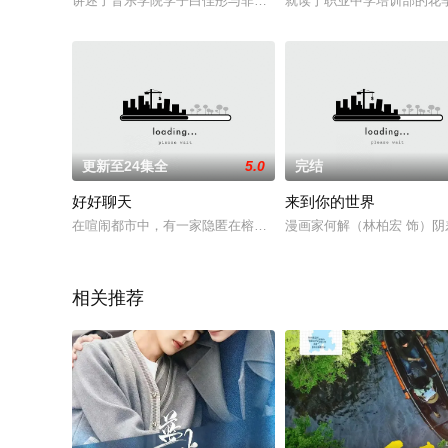
讲述了音乐学院学子白佳彤与非遗传承人于本水因“船工号子”结
就读于职业中学培训部的花
更新至24集全
5.0
完结
好好聊天
来到你的世界
在喧闹都市中，有一家隐匿在榕树及湖边的老糖水店“糖大侠”，
漫画家何解（林柏宏 饰）
相关推荐