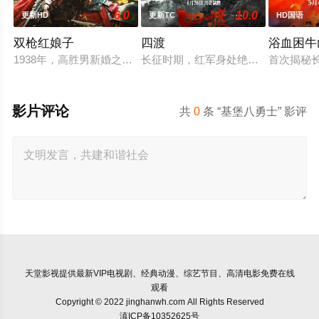
6.0
10.0
更新HD
更新TC
HD国语
双枪红娘子
四渡
浴血困牛
1938年，高胜男新婚之日，丈夫被日军残害，父辈亦遭屠戮。
长征时期，红军身处绝境。四渡赤水
首次揭秘
影片评论
共
0
条 “基堡八勇士” 影评
天堂影视
提供最新VIP电视剧、经典动漫、综艺节目、高清电影免费在线
观看
Copyright © 2022 jinghanwh.com All Rights Reserved
滇ICP备10352625号