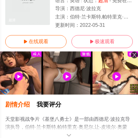
语言：
英语
状态：
超清
- 免费在线观看
导演：
西德尼·波拉克
主演：
伯特·兰卡斯特,帕特里克·奥尼尔,让-皮埃尔·奥蒙特,彼得·法尔克
超清
更新时间：
2022-05-31
在线观看
极速观看


剧情介绍
我要评分
天堂影视战争片《基堡八勇士》是一部由西德尼·波拉克导
演执导，伯特·兰卡斯特,帕特里克·奥尼尔,让-皮埃尔·奥蒙
特,彼得·法尔克等演员精彩演绎的美国电影，手机免费观看
