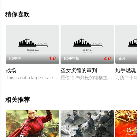
高清无删减完整版电影就上天堂电影网，更多相关信息可
移步至豆瓣电影、电视猫或剧情网等平台了解。
猜你喜欢
。
1.0
4.0
HD中字
HD中字版
正片
战场
圣女贞德的审判
炮手燃魂
This is not a large scale multi-million dollar epic of World Wa
羅伯特.布列松的結構主義代表作，Ms
万历二十年
相关推荐